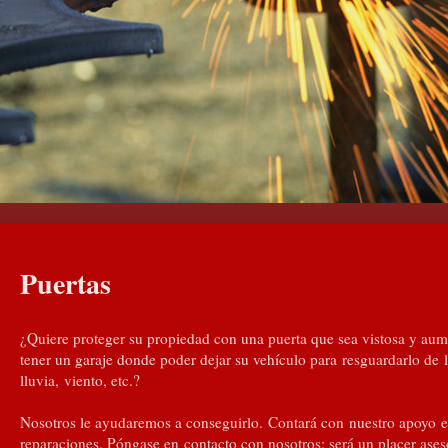
Puertas
¿Quiere proteger su propiedad con una puerta que sea vistosa y aum
tener un garaje donde poder dejar su vehículo para resguardarlo de l
lluvia, viento, etc.?
Nosotros le ayudaremos a conseguirlo. Contará con nuestro apoyo 
reparaciones. Póngase en contacto con nosotros: será un placer ases